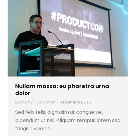
Nullam massa: eu pharetra urna
dolor
Economy
By
admin
septembre 1, 2019
Sed felis felis, dignissim ut congue vel,
bibendum ut nisl. Aliquam tempus lorem sed
fringilla viverra.