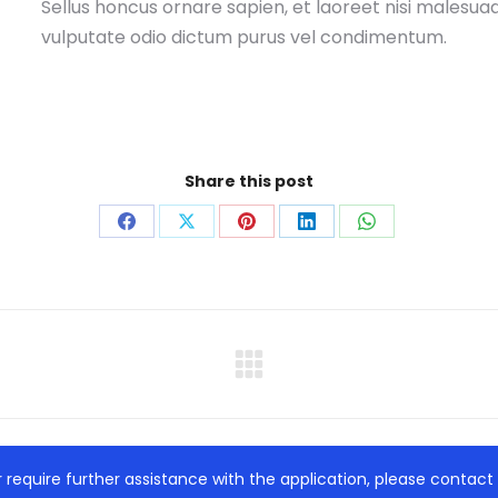
Sellus honcus ornare sapien, et laoreet nisi malesua
vulputate odio dictum purus vel condimentum.
Share this post
Share
Share
Share
Share
Share
on
on
on
on
on
Facebook
X
Pinterest
LinkedIn
WhatsApp
Next
project:
r require further assistance with the application, please contac