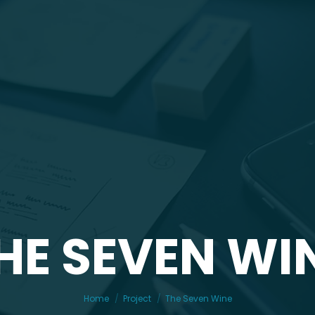
HE SEVEN WI
You are here:
Home
Project
The Seven Wine