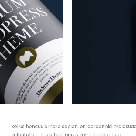
Sellus honcus ornare sapien, et laoreet nisi malesua
vulputate odio dictum purus vel condimentum.