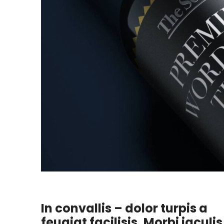
In convallis – dolor turpis a
feugiat facilisis. Morbi iaculis