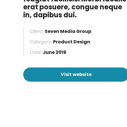
erat posuere, congue neque
in, dapibus dui.
Client:
Seven Media Group
Category:
Product Design
Date:
June 2019
Visit website