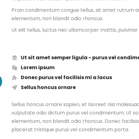
Proin condimentum congue tellus, sit amet rutrum augu
elementum, non blandit odio rhoncus.
Ut elit tellus, luctus nec ullamcorper mattis, pulvinar
Ut sit amet semper ligula - purus vel condi
Lorem ipsum
Donec purus vel facilisis mi a lacus
Sellus honcus ornare
Sellus honcus ornare sapien, et laoreet nisi malesua
vulputate odio dictum purus vel condimentum. Ut soll
elementum, non blandit odio rhoncus. Donec facilis
placerat tristique purus vel condimentum porta.