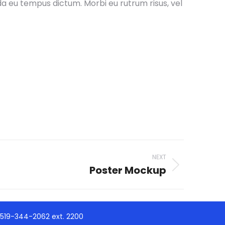
da eu tempus dictum. Morbi eu rutrum risus, vel
NEXT
Poster Mockup
t 519-344-2062 ext. 2200