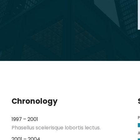
Chronology
P
1997 – 2001
Phasellus scelerisque lobortis lectus.
A
2001 – 2004