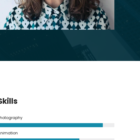
Skills
hotography
nimation