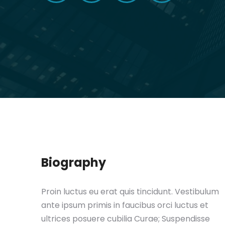
Biography
Proin luctus eu erat quis tincidunt. Vestibulum
ante ipsum primis in faucibus orci luctus et
ultrices posuere cubilia Curae; Suspendisse